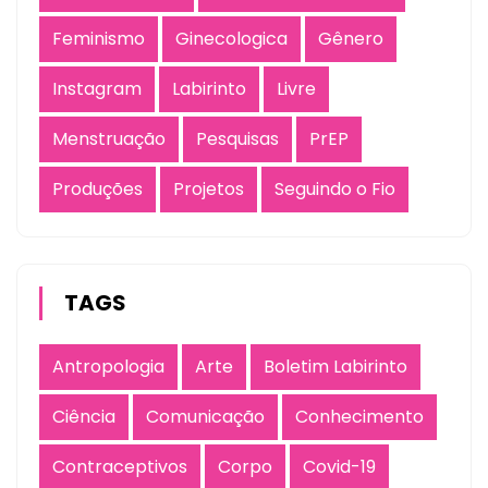
Feminismo
Ginecologica
Gênero
Instagram
Labirinto
Livre
Menstruação
Pesquisas
PrEP
Produções
Projetos
Seguindo o Fio
TAGS
Antropologia
Arte
Boletim Labirinto
Ciência
Comunicação
Conhecimento
Contraceptivos
Corpo
Covid-19