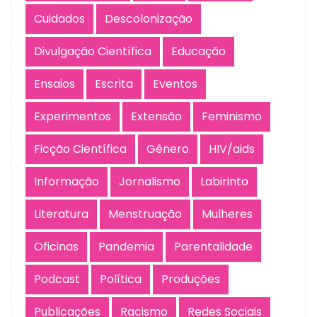
Cuidados
Descolonização
Divulgação Científica
Educação
Ensaios
Escrita
Eventos
Experimentos
Extensão
Feminismo
Ficção Científica
Gênero
HIV/aids
Informação
Jornalismo
Labirinto
Literatura
Menstruação
Mulheres
Oficinas
Pandemia
Parentalidade
Podcast
Política
Produções
Publicações
Racismo
Redes Sociais