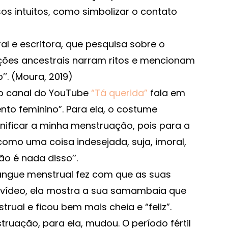
os intuitos, como simbolizar o contato
l e escritora, que pesquisa sobre o
dições ancestrais narram ritos e mencionam
’. (Moura, 2019)
do canal do YouTube
“Tá querida”
fala em
to feminino”. Para ela, o costume
nificar a minha menstruação, pois para a
omo uma coisa indesejada, suja, imoral,
o é nada disso’’.
angue menstrual fez com que as suas
o vídeo, ela mostra a sua samambaia que
ual e ficou bem mais cheia e “feliz”.
ruação, para ela, mudou. O período fértil