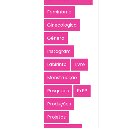
Feminismo
Ginecologica
Gênero
Instagram
Labirinto
Livre
Menstruação
Pesquisas
PrEP
Produções
Projetos