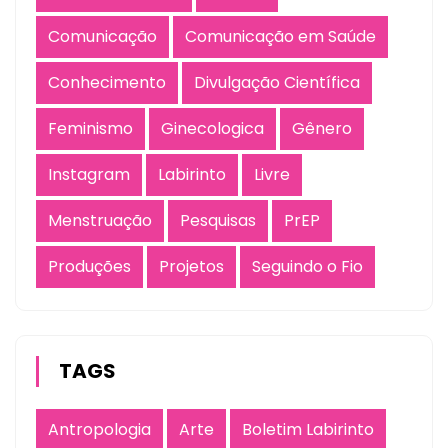
Comunicação
Comunicação em Saúde
Conhecimento
Divulgação Científica
Feminismo
Ginecologica
Gênero
Instagram
Labirinto
Livre
Menstruação
Pesquisas
PrEP
Produções
Projetos
Seguindo o Fio
TAGS
Antropologia
Arte
Boletim Labirinto