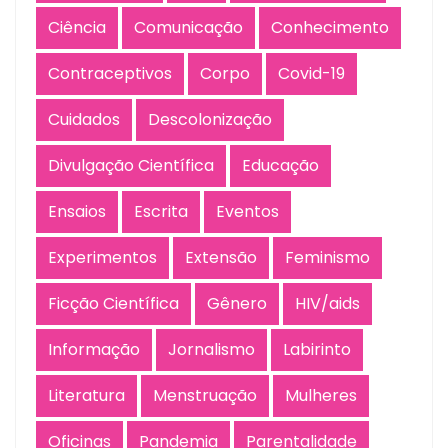
Ciência
Comunicação
Conhecimento
Contraceptivos
Corpo
Covid-19
Cuidados
Descolonização
Divulgação Científica
Educação
Ensaios
Escrita
Eventos
Experimentos
Extensão
Feminismo
Ficção Científica
Gênero
HIV/aids
Informação
Jornalismo
Labirinto
Literatura
Menstruação
Mulheres
Oficinas
Pandemia
Parentalidade