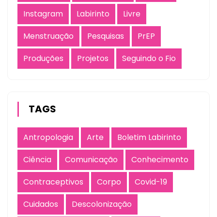
Instagram
Labirinto
Livre
Menstruação
Pesquisas
PrEP
Produções
Projetos
Seguindo o Fio
TAGS
Antropologia
Arte
Boletim Labirinto
Ciência
Comunicação
Conhecimento
Contraceptivos
Corpo
Covid-19
Cuidados
Descolonização