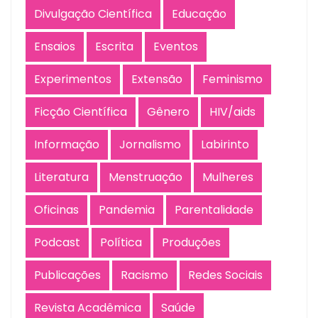
Divulgação Científica
Educação
Ensaios
Escrita
Eventos
Experimentos
Extensão
Feminismo
Ficção Científica
Gênero
HIV/aids
Informação
Jornalismo
Labirinto
Literatura
Menstruação
Mulheres
Oficinas
Pandemia
Parentalidade
Podcast
Política
Produções
Publicações
Racismo
Redes Sociais
Revista Acadêmica
Saúde