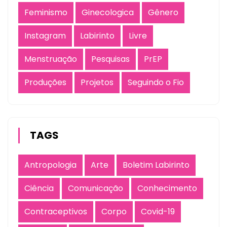
Feminismo
Ginecologica
Gênero
Instagram
Labirinto
Livre
Menstruação
Pesquisas
PrEP
Produções
Projetos
Seguindo o Fio
TAGS
Antropologia
Arte
Boletim Labirinto
Ciência
Comunicação
Conhecimento
Contraceptivos
Corpo
Covid-19