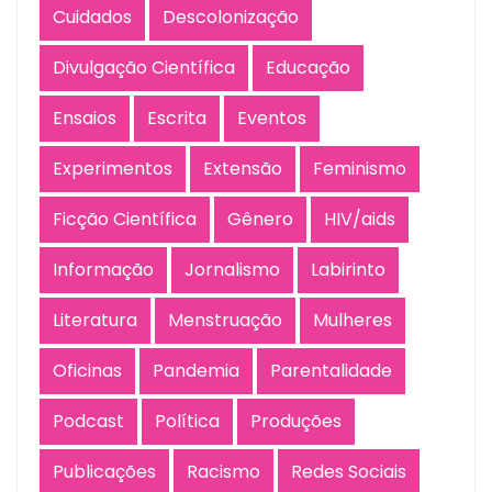
Cuidados
Descolonização
Divulgação Científica
Educação
Ensaios
Escrita
Eventos
Experimentos
Extensão
Feminismo
Ficção Científica
Gênero
HIV/aids
Informação
Jornalismo
Labirinto
Literatura
Menstruação
Mulheres
Oficinas
Pandemia
Parentalidade
Podcast
Política
Produções
Publicações
Racismo
Redes Sociais