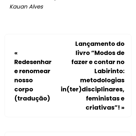
Kauan Alves
Lançamento do
«
livro “Modos de
Redesenhar
fazer e contar no
e renomear
Labirinto:
nosso
metodologias
corpo
in(ter)disciplinares,
(tradução)
feministas e
criativas”!
»