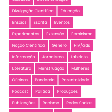
Divulgação Científica
Educação
Ensaios
Escrita
Eventos
Experimentos
Extensão
Feminismo
Ficção Científica
Gênero
HIV/aids
Informação
Jornalismo
Labirinto
Literatura
Menstruação
Mulheres
Oficinas
Pandemia
Parentalidade
Podcast
Política
Produções
Publicações
Racismo
Redes Sociais