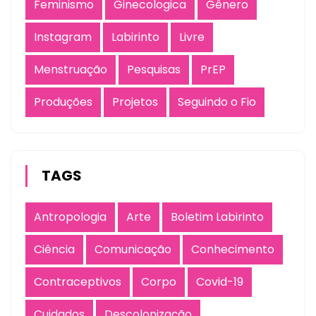
Feminismo
Ginecologica
Gênero
Instagram
Labirinto
Livre
Menstruação
Pesquisas
PrEP
Produções
Projetos
Seguindo o Fio
TAGS
Antropologia
Arte
Boletim Labirinto
Ciência
Comunicação
Conhecimento
Contraceptivos
Corpo
Covid-19
Cuidados
Descolonização