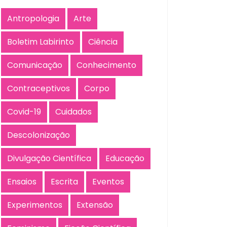
Antropologia
Arte
Boletim Labirinto
Ciência
Comunicação
Conhecimento
Contraceptivos
Corpo
Covid-19
Cuidados
Descolonização
Divulgação Científica
Educação
Ensaios
Escrita
Eventos
Experimentos
Extensão