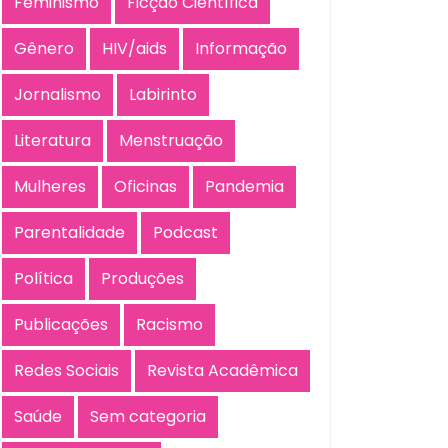
Feminismo
Ficção Científica
Gênero
HIV/aids
Informação
Jornalismo
Labirinto
Literatura
Menstruação
Mulheres
Oficinas
Pandemia
Parentalidade
Podcast
Política
Produções
Publicações
Racismo
Redes Sociais
Revista Acadêmica
Saúde
Sem categoria