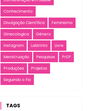
Conhecimento
Divulgação Científica
Feminismo
Ginecologica
Gênero
Instagram
Labirinto
Livre
Menstruação
Pesquisas
PrEP
Produções
Projetos
Seguindo o Fio
TAGS