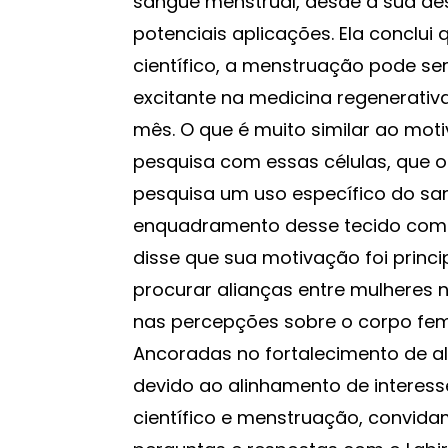
sangue menstrual, desde a sua de
potenciais aplicações. Ela concl
científico, a menstruação pode s
excitante na medicina regenerati
mês. O que é muito similar ao moti
pesquisa com essas células, que 
pesquisa um uso específico do san
enquadramento desse tecido como 
disse que sua motivação foi princ
procurar alianças entre mulheres 
nas percepções sobre o corpo femi
Ancoradas no fortalecimento de al
devido ao alinhamento de interess
científico e menstruação, convi