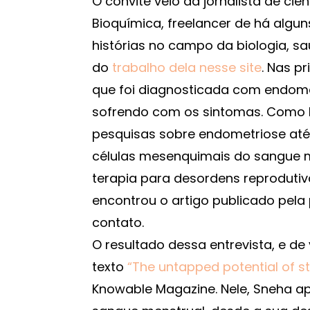
O convite veio da jornalista de ci
Bioquímica, freelancer de há alguns
histórias no campo da biologia, s
do
trabalho dela nesse site
. Nas p
que foi diagnosticada com endome
sofrendo com os sintomas. Como bió
pesquisas sobre endometriose até
células mesenquimais do sangue m
terapia para desordens reproduti
encontrou o artigo publicado pela
contato.
O resultado dessa entrevista, e de 
texto
“The untapped potential of st
Knowable Magazine. Nele, Sneha a