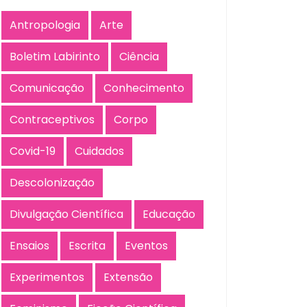
Antropologia
Arte
Boletim Labirinto
Ciência
Comunicação
Conhecimento
Contraceptivos
Corpo
Covid-19
Cuidados
Descolonização
Divulgação Científica
Educação
Ensaios
Escrita
Eventos
Experimentos
Extensão