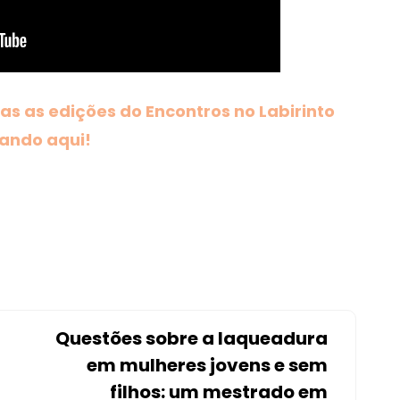
s as edições do Encontros no Labirinto
cando aqui!
Questões sobre a laqueadura
em mulheres jovens e sem
filhos: um mestrado em