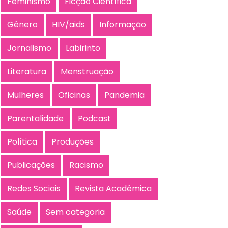
Feminismo
Ficção Científica
Gênero
HIV/aids
Informação
Jornalismo
Labirinto
Literatura
Menstruação
Mulheres
Oficinas
Pandemia
Parentalidade
Podcast
Política
Produções
Publicações
Racismo
Redes Sociais
Revista Acadêmica
Saúde
Sem categoria