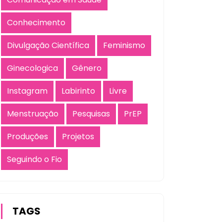
Conhecimento
Divulgação Científica
Feminismo
Ginecologica
Gênero
Instagram
Labirinto
Livre
Menstruação
Pesquisas
PrEP
Produções
Projetos
Seguindo o Fio
TAGS