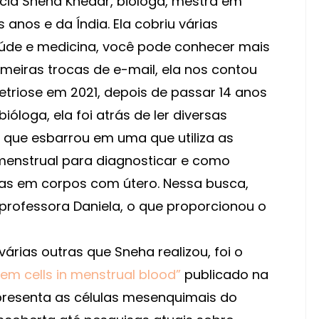
ência Sneha Khedar, bióloga, mestra em
 anos e da Índia. Ela cobriu várias
aúde e medicina, você pode conhecer mais
rimeiras trocas de e-mail, ela nos contou
triose em 2021, depois de passar 14 anos
loga, ela foi atrás de ler diversas
 que esbarrou em uma que utiliza as
enstrual para diagnosticar e como
vas em corpos com útero. Nessa busca,
 professora Daniela, o que proporcionou o
várias outras que Sneha realizou, foi o
em cells in menstrual blood”
publicado na
presenta as células mesenquimais do