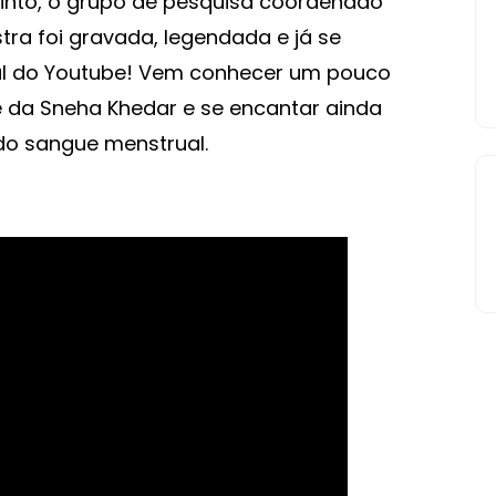
rinto, o grupo de pesquisa coordenado
stra foi gravada, legendada e já se
al do Youtube! Vem conhecer um pouco
e da Sneha Khedar e se encantar ainda
do sangue menstrual.