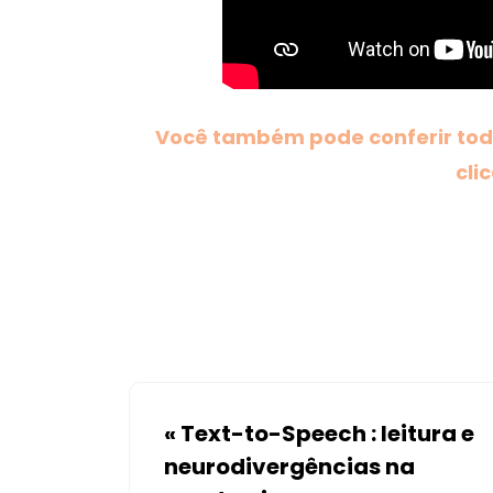
Você também pode conferir toda
cli
«
Text-to-Speech : leitura e
neurodivergências na