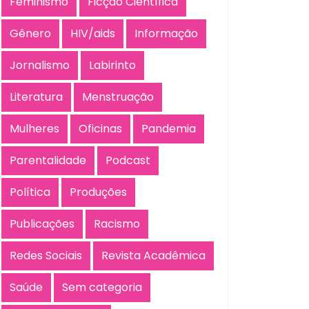
Feminismo
Ficção Científica
Gênero
HIV/aids
Informação
Jornalismo
Labirinto
Literatura
Menstruação
Mulheres
Oficinas
Pandemia
Parentalidade
Podcast
Política
Produções
Publicações
Racismo
Redes Sociais
Revista Acadêmica
Saúde
Sem categoria