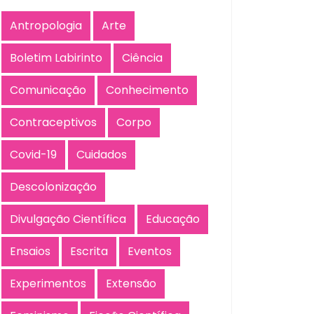
Antropologia
Arte
Boletim Labirinto
Ciência
Comunicação
Conhecimento
Contraceptivos
Corpo
Covid-19
Cuidados
Descolonização
Divulgação Científica
Educação
Ensaios
Escrita
Eventos
Experimentos
Extensão