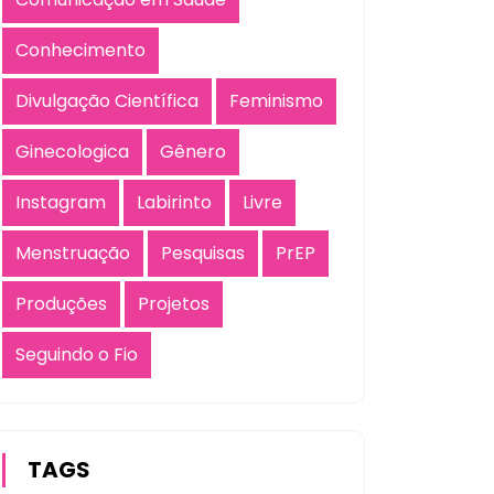
Conhecimento
Divulgação Científica
Feminismo
Ginecologica
Gênero
Instagram
Labirinto
Livre
Menstruação
Pesquisas
PrEP
Produções
Projetos
Seguindo o Fio
TAGS