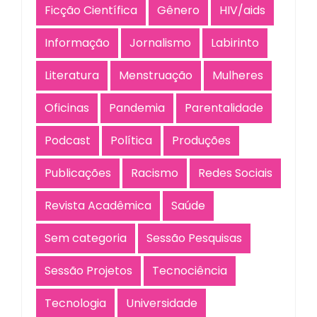
Ficção Científica
Gênero
HIV/aids
Informação
Jornalismo
Labirinto
Literatura
Menstruação
Mulheres
Oficinas
Pandemia
Parentalidade
Podcast
Política
Produções
Publicações
Racismo
Redes Sociais
Revista Acadêmica
Saúde
Sem categoria
Sessão Pesquisas
Sessão Projetos
Tecnociência
Tecnologia
Universidade