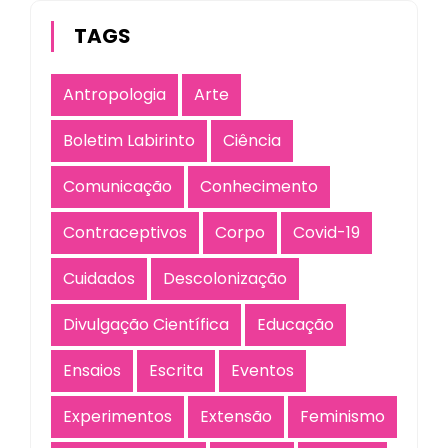
TAGS
Antropologia
Arte
Boletim Labirinto
Ciência
Comunicação
Conhecimento
Contraceptivos
Corpo
Covid-19
Cuidados
Descolonização
Divulgação Científica
Educação
Ensaios
Escrita
Eventos
Experimentos
Extensão
Feminismo