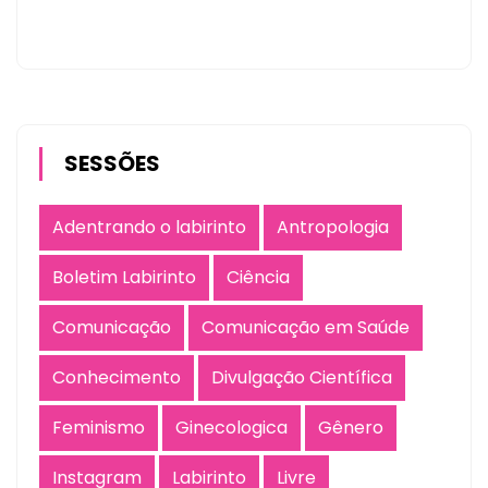
SESSÕES
Adentrando o labirinto
Antropologia
Boletim Labirinto
Ciência
Comunicação
Comunicação em Saúde
Conhecimento
Divulgação Científica
Feminismo
Ginecologica
Gênero
Instagram
Labirinto
Livre