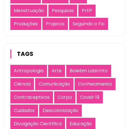
Menstruação
Pesquisas
PrEP
Produções
Projetos
Seguindo o Fio
TAGS
Antropologia
Arte
Boletim Labirinto
Ciência
Comunicação
Conhecimento
Contraceptivos
Corpo
Covid-19
Cuidados
Descolonização
Divulgação Científica
Educação