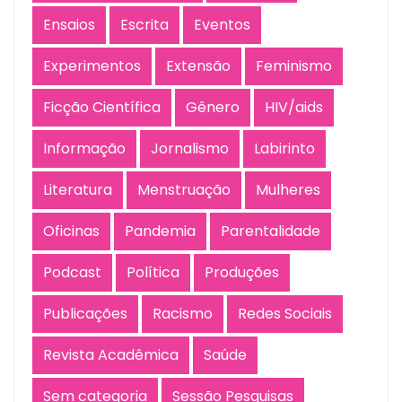
Ensaios
Escrita
Eventos
Experimentos
Extensão
Feminismo
Ficção Científica
Gênero
HIV/aids
Informação
Jornalismo
Labirinto
Literatura
Menstruação
Mulheres
Oficinas
Pandemia
Parentalidade
Podcast
Política
Produções
Publicações
Racismo
Redes Sociais
Revista Acadêmica
Saúde
Sem categoria
Sessão Pesquisas