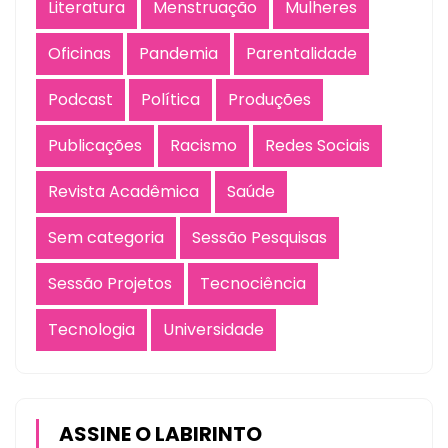
Literatura
Menstruação
Mulheres
Oficinas
Pandemia
Parentalidade
Podcast
Política
Produções
Publicações
Racismo
Redes Sociais
Revista Acadêmica
Saúde
Sem categoria
Sessão Pesquisas
Sessão Projetos
Tecnociência
Tecnologia
Universidade
ASSINE O LABIRINTO