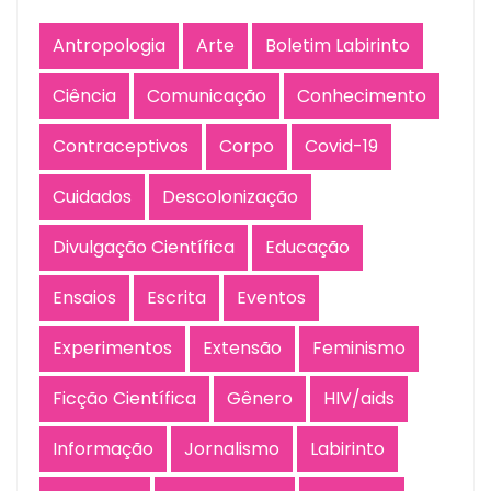
Antropologia
Arte
Boletim Labirinto
Ciência
Comunicação
Conhecimento
Contraceptivos
Corpo
Covid-19
Cuidados
Descolonização
Divulgação Científica
Educação
Ensaios
Escrita
Eventos
Experimentos
Extensão
Feminismo
Ficção Científica
Gênero
HIV/aids
Informação
Jornalismo
Labirinto