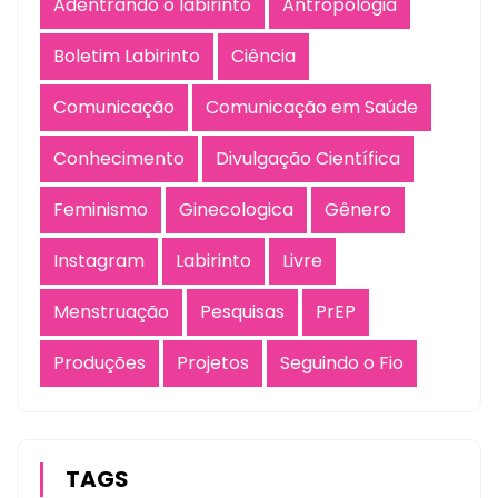
Adentrando o labirinto
Antropologia
Boletim Labirinto
Ciência
Comunicação
Comunicação em Saúde
Conhecimento
Divulgação Científica
Feminismo
Ginecologica
Gênero
Instagram
Labirinto
Livre
Menstruação
Pesquisas
PrEP
Produções
Projetos
Seguindo o Fio
TAGS