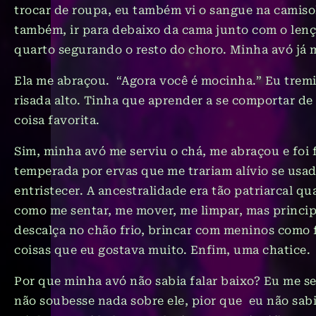
trocar de roupa, eu também vi o sangue na camisol
também, ir para debaixo da cama junto com o lenç
quarto segurando o resto do choro. Minha avó já 
Ela me abraçou. “Agora você é mocinha.” Eu tremi
risada alto. Tinha que aprender a se comportar de 
coisa favorita.
Sim, minha avó me serviu o chá, me abraçou e foi 
temperada por ervas que me trariam alívio se usa
entristecer. A ancestralidade era tão patriarcal 
como me sentar, me mover, me limpar, mas princip
descalça no chão frio, brincar com meninos como f
coisas que eu gostava muito. Enfim, uma chatice.
Por que minha avó não sabia falar baixo? Eu me s
não soubesse nada sobre ele, pior que eu não sabi