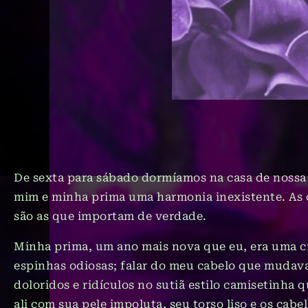
De sexta para sábado dormíamos na casa de nossa
mim e minha prima uma harmonia inexistente. As c
são as que importam de verdade.
Minha prima, um ano mais nova que eu, era uma cri
espinhas odiosas; falar do meu cabelo que mudava
doloridos e ridículos no sutiã estilo camisetinha 
ali com sua pele impoluta, seu torso liso e os cab