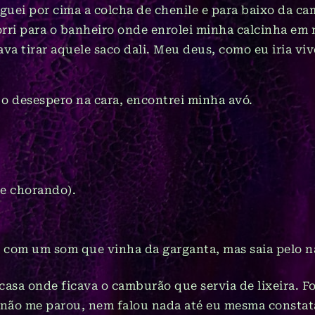
guei por cima a colcha de chenile e para baixo da ca
orri para o banheiro onde enrolei minha calcinha em 
va tirar aquele saco dali. Meu deus, como eu iria vi
 o desespero na cara, encontrei minha avó.
e chorando).
com um som que vinha da garganta, mas saia pelo na
casa onde ficava o camburão que servia de lixeira. F
 não me parou, nem falou nada até eu mesma constat