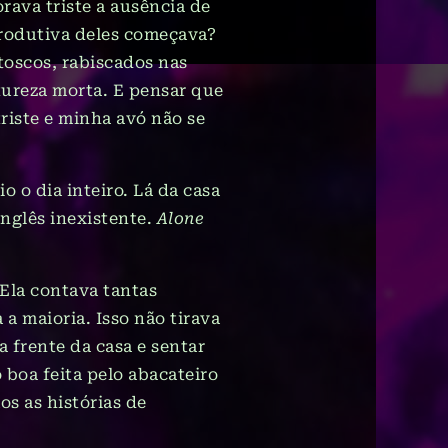
rava triste a ausência de
produtiva deles começava?
 toscos, rabiscados nas
tureza morta. E pensar que
triste e minha avó não se
 o dia inteiro. Lá da casa
nglês inexistente.
Alone
Ela contava tantas
a maioria. Isso não tirava
 frente da casa e sentar
 boa feita pelo abacateiro
s as histórias de