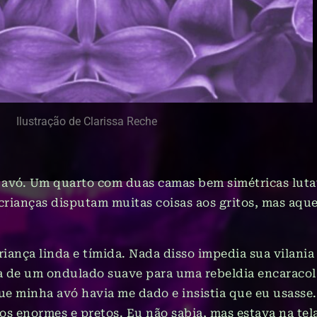
Ilustração de Clarissa Reche
 avó. Um quarto com duas camas bem simétricas lutav
rianças disputam muitas coisas aos gritos, mas aque
ança linda e tímida. Nada disso impedia sua vilania
 de um ondulado suave para uma rebeldia encaracola
que minha avó havia me dado e insistia que eu usasse
elos enormes e pretos. Eu não sabia, mas estava na te