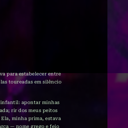
a para estabelecer entre
las toureadas em silêncio
 infantil: apontar minhas
da; rir dos meus peitos
. Ela, minha prima, estava
larca — nome grego e feio