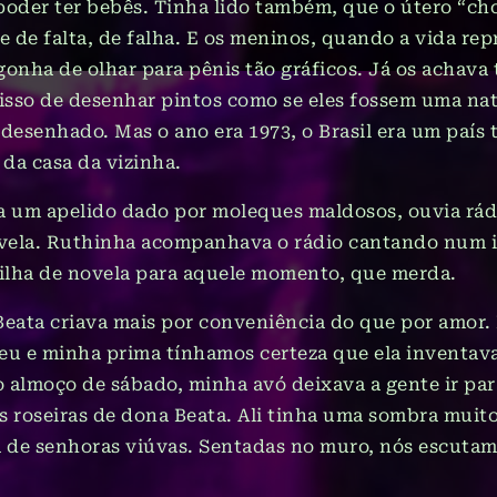
oder ter bebês. Tinha lido também, que o útero “cho
e de falta, de falha. E os meninos, quando a vida re
gonha de olhar para pênis tão gráficos. Já os achava
 isso de desenhar pintos como se eles fossem uma na
 desenhado. Mas o ano era 1973, o Brasil era um país 
da casa da vizinha.
 um apelido dado por moleques maldosos, ouvia rádio
vela. Ruthinha acompanhava o rádio cantando num i
rilha de novela para aquele momento, que merda.
ata criava mais por conveniência do que por amor. 
 eu e minha prima tínhamos certeza que ela inventava 
o almoço de sábado, minha avó deixava a gente ir para
s roseiras de dona Beata. Ali tinha uma sombra muito
a de senhoras viúvas. Sentadas no muro, nós escutamo