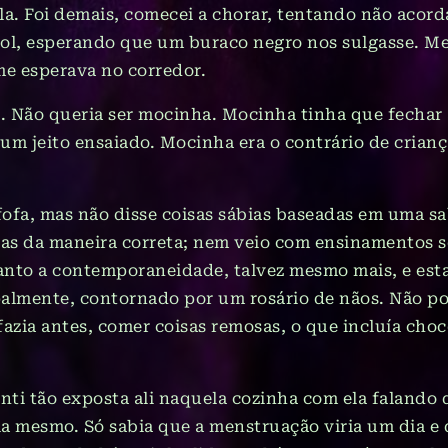
a. Foi demais, comecei a chorar, tentando não acord
ol, esperando que um buraco negro nos sulgasse. Me 
me esperava no corredor.
. Não queria ser mocinha. Mocinha tinha que fechar 
um jeito ensaiado. Mocinha era o contrário de crianç
fofa, mas não disse coisas sábias baseadas em uma sa
das da maneira correta; nem veio com ensinamentos 
quanto a contemporaneidade, talvez mesmo mais, e esta
almente, contornado por um rosário de nãos. Não pod
azia antes, comer coisas remosas, o que incluía choc
enti tão exposta ali naquela cozinha com ela falando
a mesmo. Só sabia que a menstruação viria um dia e q