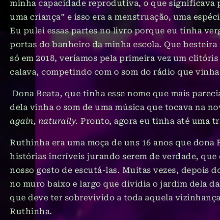
minha capacidade reprodutiva, o que significava p
uma criança” e isso era a menstruação, uma espéci
Eu pulei essas partes no livro porque eu tinha ver
portas do banheiro da minha escola. Que besteira
só em 2018, veríamos pela primeira vez um clitóris
calava, competindo com o som do rádio que vinha 
Dona Beata, que tinha esse nome que mais parecia
dela vinha o som de uma música que tocava na no
again, naturally.
Pronto, agora eu tinha até uma t
Ruthinha era uma moça de uns 16 anos que dona Be
histórias incríveis jurando serem de verdade, que
nosso gosto de escutá-las. Muitas vezes, depois d
no muro baixo e largo que dividia o jardim dela da
que deve ter sobrevivido a toda aquela vizinhanç
Ruthinha.