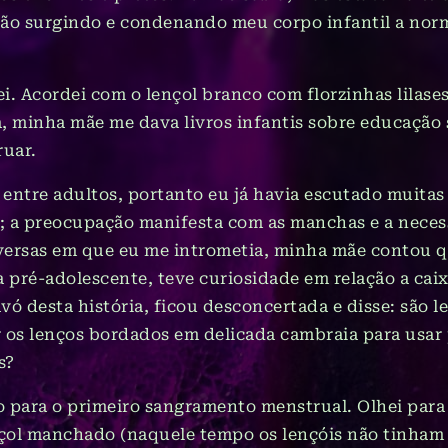
stão surgindo e condenando meu corpo infantil a nor
. Acordei com o lençol branco com florzinhas lilas
a, minha mãe me dava livros infantis sobre educação
ruar.
 entre adultos, portanto eu já havia escutado muitas
; a preocupação manifesta com as manchas e a nece
nversas em que eu me intrometia, minha mãe contou q
 pré-adolescente, teve curiosidade em relação a caix
vó desta história, ficou desconcertada e disse: são 
 os lenços bordados em delicada cambraia para usar 
as?
 para o primeiro sangramento menstrual. Olhei para
çol manchado (naquele tempo os lençóis não tinham 