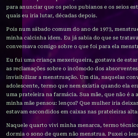
para anunciar que os pelos pubianos e os seios e
quais eu iria lutar, décadas depois.
Pois num sábado comum do ano de 1973, menstruei
minha calcinha idem. Eu já sabia do que se tratav
conversava comigo sobre o que foi para ela menst
Eu fui uma criança mexeriqueira, gostava de estar
as reclamações sobre o incômodo dos absorventes
invisibilizar a menstruação. Um dia, naquelas co
adolescente, termo que nem existia quando ela era
uma prateleira na farmácia. Sua mãe, que não é a a
minha mãe pensou: lenços? Que mulher iria deixar
estavam escondidos em caixas nas prateleiras alt
Naquele quarto vivi minha menarca, termo técnico
dormia o sono de quem não menstrua. Puxei o len