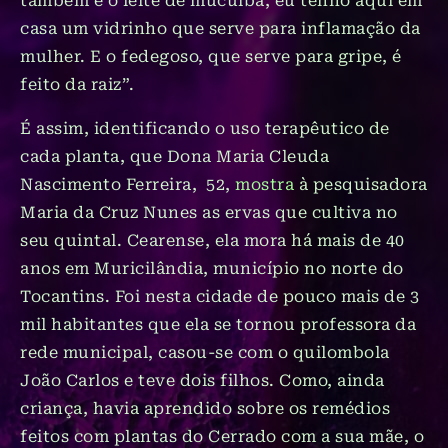
também é o leite de mucuíba, eu tenho aqui em
casa um vidrinho que serve para inflamação da
mulher. E o fedegoso, que serve para gripe, é
feito da raiz”.
É assim, identificando o uso terapêutico de
cada planta, que Dona Maria Cleuda
Nascimento Ferreira, 52,
mostra
à pesquisadora
Maria da Cruz Nunes as ervas que cultiva no
seu quintal. Cearense, ela mora há mais de 40
anos em Muricilândia, município no norte do
Tocantins. Foi nesta cidade de pouco mais de 3
mil habitantes que ela se tornou professora da
rede municipal, casou-se com o quilombola
João Carlos e teve dois filhos. Como, ainda
criança, havia aprendido sobre os remédios
feitos com plantas do Cerrado com a sua mãe, o