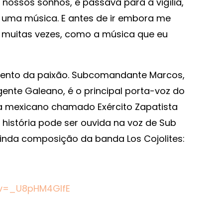
ossos sonhos, e passava para a vigília,
uma música. E antes de ir embora me
, muitas vezes, como a música que eu
mento da paixão. Subcomandante Marcos,
nte Galeano, é o principal porta-voz do
a mexicano chamado Exército Zapatista
a história pode ser ouvida na voz de Sub
nda composição da banda Los Cojolites:
?v=_U8pHM4GlfE