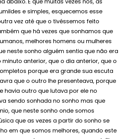
a abaixo. E que muitas vezes nós, as
umildes e simples, esquecemos esse
utra vez até que o tivéssemos feito
io também que há vezes que sonhamos que
humanos, melhores homens ou mulheres
ue neste sonho alguém sentia que não era
minuto anterior, que o dia anterior, que o
 completos porque era grande sua escuta
lavra que o outro lhe presenteava, porque
 havia outro que lutava por ele no
tava sendo sonhada no sonho mas que
ntônio, que neste sonho onde somos
úsica que as vezes a partir do sonho se
onho em que somos melhores, quando este