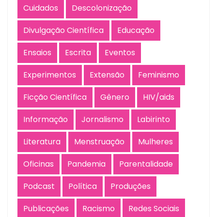
Cuidados
Descolonização
Divulgação Científica
Educação
Ensaios
Escrita
Eventos
Experimentos
Extensão
Feminismo
Ficção Científica
Gênero
HIV/aids
Informação
Jornalismo
Labirinto
Literatura
Menstruação
Mulheres
Oficinas
Pandemia
Parentalidade
Podcast
Política
Produções
Publicações
Racismo
Redes Sociais