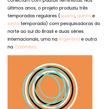
conectam com pautas feministas. Nos
últimos anos, o projeto produziu três
temporadas regulares (
quarta
,
quinta
e
sexta
temporada) com pesquisadoras do
norte ao sul do Brasil e duas séries
internacionais, uma na
Argentina
e outra
na
Colômbia
.