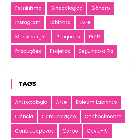
Feminismo
Ginecologica
Gênero
Instagram
Labirinto
Livre
Menstruação
Pesquisas
PrEP
Produções
Projetos
Seguindo o Fio
TAGS
Antropologia
Arte
Boletim Labirinto
Ciência
Comunicação
Conhecimento
Contraceptivos
Corpo
Covid-19