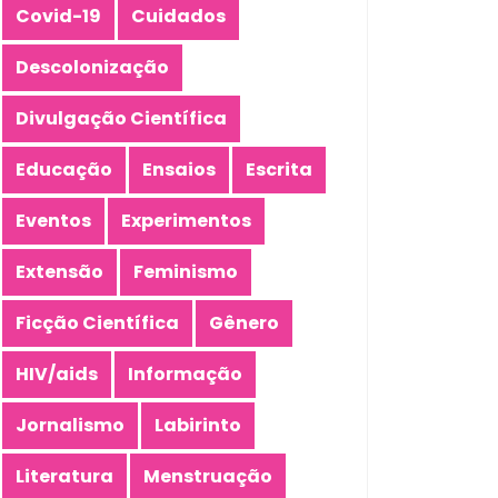
Covid-19
Cuidados
Descolonização
Divulgação Científica
Educação
Ensaios
Escrita
Eventos
Experimentos
Extensão
Feminismo
Ficção Científica
Gênero
HIV/aids
Informação
Jornalismo
Labirinto
Literatura
Menstruação