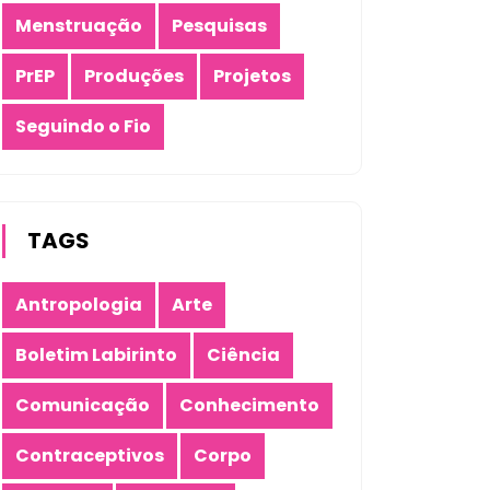
Menstruação
Pesquisas
PrEP
Produções
Projetos
Seguindo o Fio
TAGS
Antropologia
Arte
Boletim Labirinto
Ciência
Comunicação
Conhecimento
Contraceptivos
Corpo