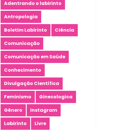
Adentrando o labirinto
Antropologia
Boletim Labirinto
Ciência
Comunicação
Comunicação em Saúde
Conhecimento
Divulgação Científica
Feminismo
Ginecologica
Gênero
Instagram
Labirinto
Livre