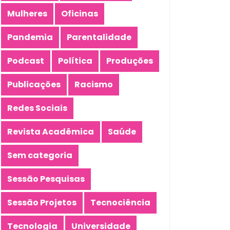
Mulheres
Oficinas
Pandemia
Parentalidade
Podcast
Política
Produções
Publicações
Racismo
Redes Sociais
Revista Acadêmica
Saúde
Sem categoria
Sessão Pesquisas
Sessão Projetos
Tecnociência
Tecnologia
Universidade