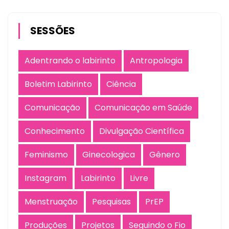
SESSÕES
Adentrando o labirinto
Antropologia
Boletim Labirinto
Ciência
Comunicação
Comunicação em Saúde
Conhecimento
Divulgação Científica
Feminismo
Ginecologica
Gênero
Instagram
Labirinto
Livre
Menstruação
Pesquisas
PrEP
Produções
Projetos
Seguindo o Fio