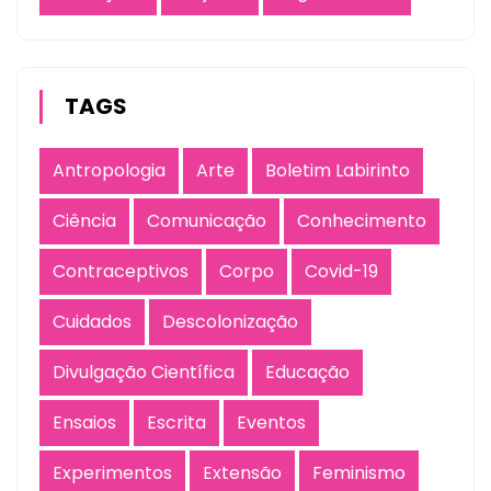
TAGS
Antropologia
Arte
Boletim Labirinto
Ciência
Comunicação
Conhecimento
Contraceptivos
Corpo
Covid-19
Cuidados
Descolonização
Divulgação Científica
Educação
Ensaios
Escrita
Eventos
Experimentos
Extensão
Feminismo