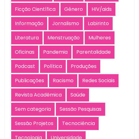
Ficção Científica
Gênero
HIV/aids
Informação
Jornalismo
Labirinto
Literatura
Menstruação
Mulheres
Oficinas
Pandemia
Parentalidade
Podcast
Política
Produções
Publicações
Racismo
Redes Sociais
Revista Acadêmica
Saúde
Sem categoria
Sessão Pesquisas
Sessão Projetos
Tecnociência
Tecnologia
Universidade