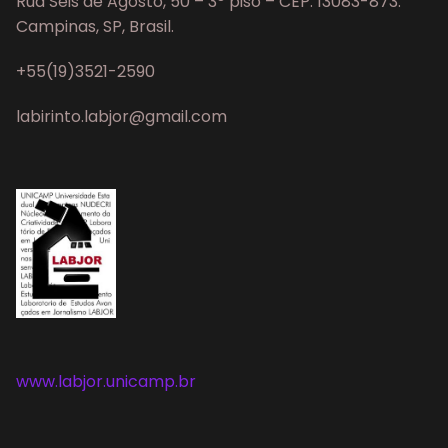
Rua Seis de Agosto, 50 – 3º piso – CEP: 13083-873.
Campinas, SP, Brasil.
+55(19)3521-2590
labirinto.labjor@gmail.com
www.labjor.unicamp.br