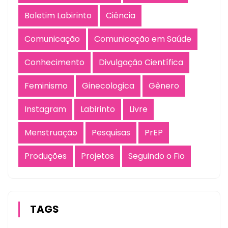
Boletim Labirinto
Ciência
Comunicação
Comunicação em Saúde
Conhecimento
Divulgação Científica
Feminismo
Ginecologica
Gênero
Instagram
Labirinto
Livre
Menstruação
Pesquisas
PrEP
Produções
Projetos
Seguindo o Fio
TAGS