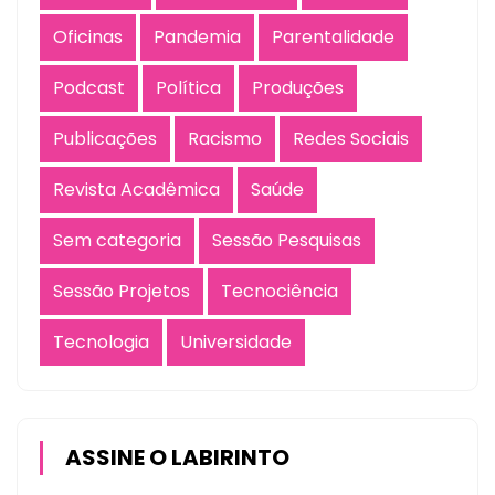
Oficinas
Pandemia
Parentalidade
Podcast
Política
Produções
Publicações
Racismo
Redes Sociais
Revista Acadêmica
Saúde
Sem categoria
Sessão Pesquisas
Sessão Projetos
Tecnociência
Tecnologia
Universidade
ASSINE O LABIRINTO