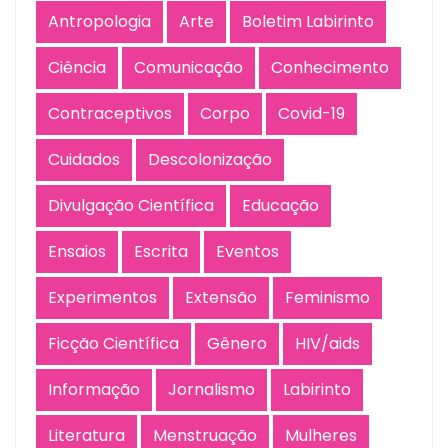
Antropologia
Arte
Boletim Labirinto
Ciência
Comunicação
Conhecimento
Contraceptivos
Corpo
Covid-19
Cuidados
Descolonização
Divulgação Científica
Educação
Ensaios
Escrita
Eventos
Experimentos
Extensão
Feminismo
Ficção Científica
Gênero
HIV/aids
Informação
Jornalismo
Labirinto
Literatura
Menstruação
Mulheres