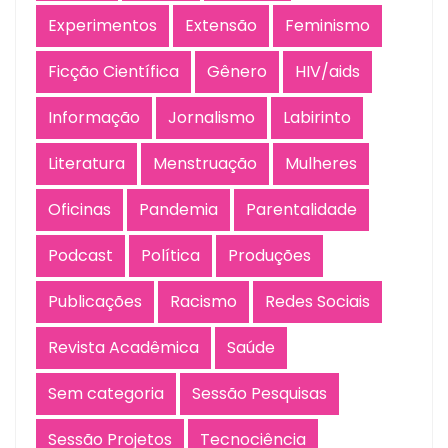
Experimentos
Extensão
Feminismo
Ficção Científica
Gênero
HIV/aids
Informação
Jornalismo
Labirinto
Literatura
Menstruação
Mulheres
Oficinas
Pandemia
Parentalidade
Podcast
Política
Produções
Publicações
Racismo
Redes Sociais
Revista Acadêmica
Saúde
Sem categoria
Sessão Pesquisas
Sessão Projetos
Tecnociência