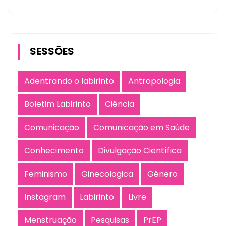
SESSÕES
Adentrando o labirinto
Antropologia
Boletim Labirinto
Ciência
Comunicação
Comunicação em Saúde
Conhecimento
Divulgação Científica
Feminismo
Ginecologica
Gênero
Instagram
Labirinto
Livre
Menstruação
Pesquisas
PrEP