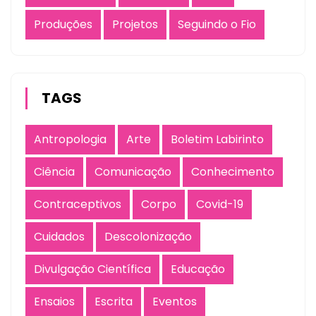
Produções
Projetos
Seguindo o Fio
TAGS
Antropologia
Arte
Boletim Labirinto
Ciência
Comunicação
Conhecimento
Contraceptivos
Corpo
Covid-19
Cuidados
Descolonização
Divulgação Científica
Educação
Ensaios
Escrita
Eventos