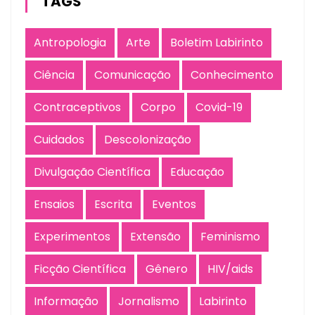
TAGS
Antropologia
Arte
Boletim Labirinto
Ciência
Comunicação
Conhecimento
Contraceptivos
Corpo
Covid-19
Cuidados
Descolonização
Divulgação Científica
Educação
Ensaios
Escrita
Eventos
Experimentos
Extensão
Feminismo
Ficção Científica
Gênero
HIV/aids
Informação
Jornalismo
Labirinto