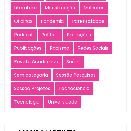
Literatura
Menstruação
Mulheres
Oficinas
Pandemia
Parentalidade
Podcast
Política
Produções
Publicações
Racismo
Redes Sociais
Revista Acadêmica
Saúde
Sem categoria
Sessão Pesquisas
Sessão Projetos
Tecnociência
Tecnologia
Universidade