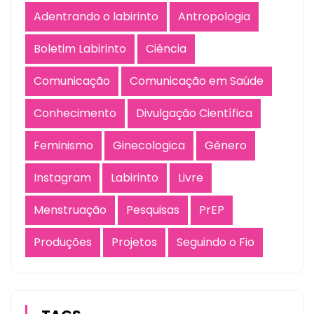
Adentrando o labirinto
Antropologia
Boletim Labirinto
Ciência
Comunicação
Comunicação em Saúde
Conhecimento
Divulgação Científica
Feminismo
Ginecologica
Gênero
Instagram
Labirinto
Livre
Menstruação
Pesquisas
PrEP
Produções
Projetos
Seguindo o Fio