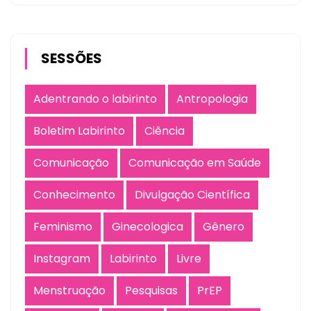
SESSÕES
Adentrando o labirinto
Antropologia
Boletim Labirinto
Ciência
Comunicação
Comunicação em Saúde
Conhecimento
Divulgação Científica
Feminismo
Ginecologica
Gênero
Instagram
Labirinto
Livre
Menstruação
Pesquisas
PrEP