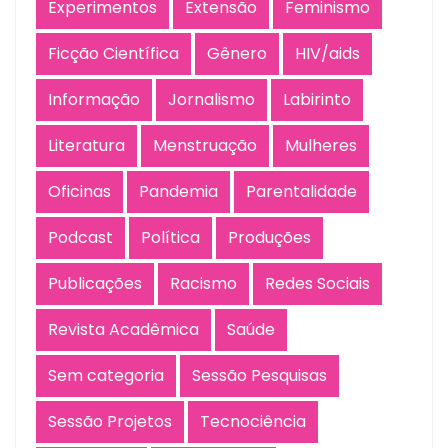
Experimentos
Extensão
Feminismo
Ficção Científica
Gênero
HIV/aids
Informação
Jornalismo
Labirinto
Literatura
Menstruação
Mulheres
Oficinas
Pandemia
Parentalidade
Podcast
Política
Produções
Publicações
Racismo
Redes Sociais
Revista Acadêmica
Saúde
Sem categoria
Sessão Pesquisas
Sessão Projetos
Tecnociência