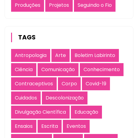
Produções
Projetos
Seguindo o Fio
TAGS
Antropologia
Arte
Boletim Labirinto
Ciência
Comunicação
Conhecimento
Contraceptivos
Corpo
Covid-19
Cuidados
Descolonização
Divulgação Científica
Educação
Ensaios
Escrita
Eventos