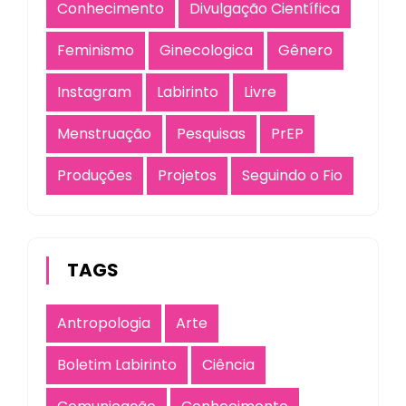
Conhecimento
Divulgação Científica
Feminismo
Ginecologica
Gênero
Instagram
Labirinto
Livre
Menstruação
Pesquisas
PrEP
Produções
Projetos
Seguindo o Fio
TAGS
Antropologia
Arte
Boletim Labirinto
Ciência