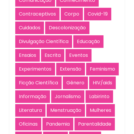
Comunicação
Conhecimento
Contraceptivos
Corpo
Covid-19
Cuidados
Descolonização
Divulgação Científica
Educação
Ensaios
Escrita
Eventos
Experimentos
Extensão
Feminismo
Ficção Científica
Gênero
HIV/aids
Informação
Jornalismo
Labirinto
Literatura
Menstruação
Mulheres
Oficinas
Pandemia
Parentalidade