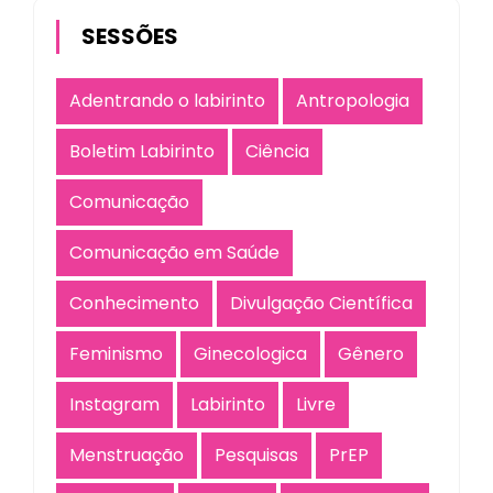
SESSÕES
Adentrando o labirinto
Antropologia
Boletim Labirinto
Ciência
Comunicação
Comunicação em Saúde
Conhecimento
Divulgação Científica
Feminismo
Ginecologica
Gênero
Instagram
Labirinto
Livre
Menstruação
Pesquisas
PrEP