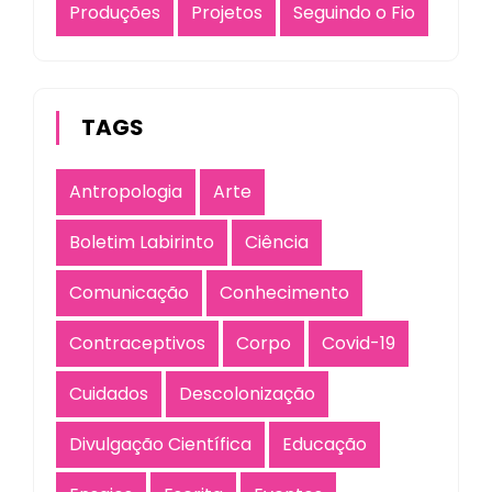
Produções
Projetos
Seguindo o Fio
TAGS
Antropologia
Arte
Boletim Labirinto
Ciência
Comunicação
Conhecimento
Contraceptivos
Corpo
Covid-19
Cuidados
Descolonização
Divulgação Científica
Educação