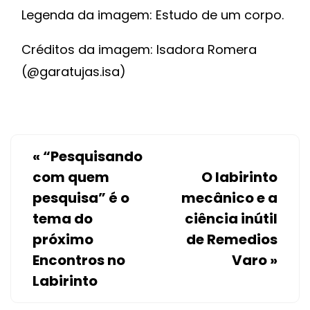
Legenda da imagem: Estudo de um corpo.
Créditos da imagem: Isadora Romera
(@garatujas.isa)
«
“Pesquisando
com quem
O labirinto
pesquisa” é o
mecânico e a
tema do
ciência inútil
próximo
de Remedios
Encontros no
Varo
»
Labirinto