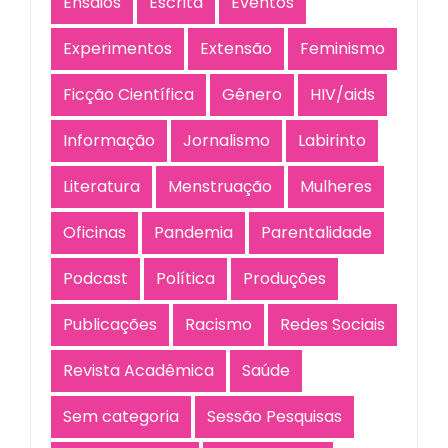
Ensaios
Escrita
Eventos
Experimentos
Extensão
Feminismo
Ficção Científica
Gênero
HIV/aids
Informação
Jornalismo
Labirinto
Literatura
Menstruação
Mulheres
Oficinas
Pandemia
Parentalidade
Podcast
Política
Produções
Publicações
Racismo
Redes Sociais
Revista Acadêmica
Saúde
Sem categoria
Sessão Pesquisas