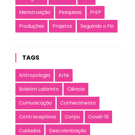
Menstruação
Pesquisas
PrEP
Produções
Projetos
Seguindo o Fio
TAGS
Antropologia
Arte
Boletim Labirinto
Ciência
Comunicação
Conhecimento
Contraceptivos
Corpo
Covid-19
Cuidados
Descolonização