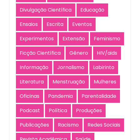
Divulgação Científica
Educação
Ensaios
Escrita
Eventos
Experimentos
Extensão
Feminismo
Ficção Científica
Gênero
HIV/aids
Informação
Jornalismo
Labirinto
Literatura
Menstruação
Mulheres
Oficinas
Pandemia
Parentalidade
Podcast
Política
Produções
Publicações
Racismo
Redes Sociais
Revista Acadêmica
Saúde