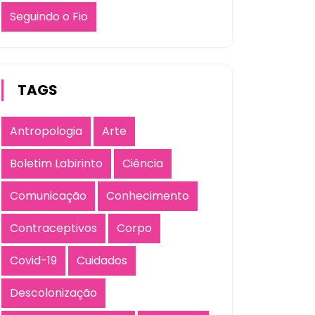
Seguindo o Fio
TAGS
Antropologia
Arte
Boletim Labirinto
Ciência
Comunicação
Conhecimento
Contraceptivos
Corpo
Covid-19
Cuidados
Descolonização