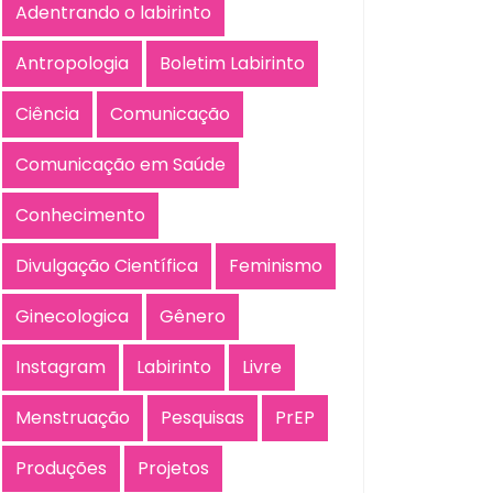
Adentrando o labirinto
Antropologia
Boletim Labirinto
Ciência
Comunicação
Comunicação em Saúde
Conhecimento
Divulgação Científica
Feminismo
Ginecologica
Gênero
Instagram
Labirinto
Livre
Menstruação
Pesquisas
PrEP
Produções
Projetos