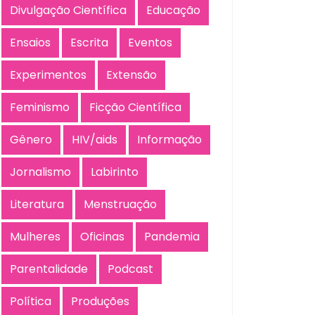
Divulgação Científica
Educação
Ensaios
Escrita
Eventos
Experimentos
Extensão
Feminismo
Ficção Científica
Gênero
HIV/aids
Informação
Jornalismo
Labirinto
Literatura
Menstruação
Mulheres
Oficinas
Pandemia
Parentalidade
Podcast
Política
Produções