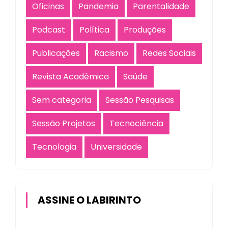
Oficinas
Pandemia
Parentalidade
Podcast
Política
Produções
Publicações
Racismo
Redes Sociais
Revista Acadêmica
Saúde
Sem categoria
Sessão Pesquisas
Sessão Projetos
Tecnociência
Tecnologia
Universidade
ASSINE O LABIRINTO