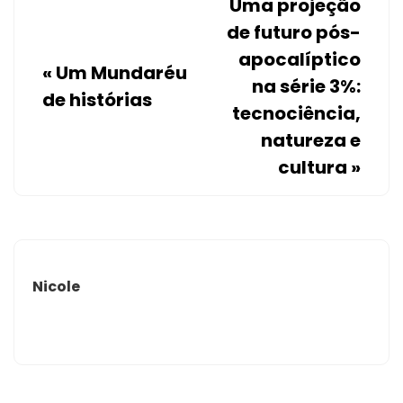
Uma projeção
de futuro pós-
apocalíptico
«
Um Mundaréu
na série 3%:
de histórias
tecnociência,
natureza e
cultura
»
Nicole