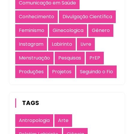
Comunicação em Saúde
Conhecimento
Divulgação Científica
Feminismo
Ginecologica
Gênero
Instagram
Labirinto
Livre
Menstruação
Pesquisas
PrEP
Produções
Projetos
Seguindo o Fio
TAGS
Antropologia
Arte