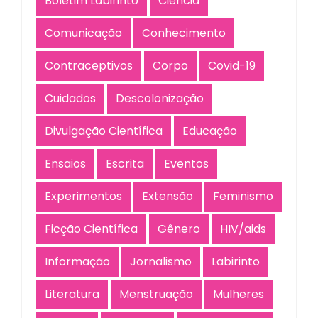
Boletim Labirinto
Ciência
Comunicação
Conhecimento
Contraceptivos
Corpo
Covid-19
Cuidados
Descolonização
Divulgação Científica
Educação
Ensaios
Escrita
Eventos
Experimentos
Extensão
Feminismo
Ficção Científica
Gênero
HIV/aids
Informação
Jornalismo
Labirinto
Literatura
Menstruação
Mulheres