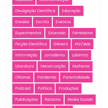
Divulgação Científica
Educação
Ensaios
Escrita
Eventos
Experimentos
Extensão
Feminismo
Ficção Científica
Gênero
HIV/aids
Informação
Jornalismo
Labirinto
Literatura
Menstruação
Mulheres
Oficinas
Pandemia
Parentalidade
Podcast
Política
Produções
Publicações
Racismo
Redes Sociais