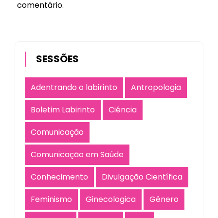
comentário.
SESSÕES
Adentrando o labirinto
Antropologia
Boletim Labirinto
Ciência
Comunicação
Comunicação em Saúde
Conhecimento
Divulgação Científica
Feminismo
Ginecologica
Gênero