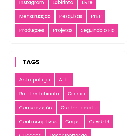
Instagram
Labirinto
Livre
Menstruação
Pesquisas
PrEP
Produções
Projetos
Seguindo o Fio
TAGS
Antropologia
Arte
Boletim Labirinto
Ciência
Comunicação
Conhecimento
Contraceptivos
Corpo
Covid-19
Cuidados
Descolonização