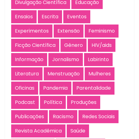
Divulgação Científica
Educação
Ensaios
Escrita
Eventos
Experimentos
Extensão
Feminismo
Ficção Científica
Gênero
HIV/aids
Informação
Jornalismo
Labirinto
Literatura
Menstruação
Mulheres
Oficinas
Pandemia
Parentalidade
Podcast
Política
Produções
Publicações
Racismo
Redes Sociais
Revista Acadêmica
Saúde