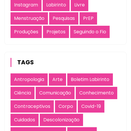
Instagram
Labirinto
Livre
Menstruação
Pesquisas
PrEP
Produções
Projetos
Seguindo o Fio
TAGS
Antropologia
Arte
Boletim Labirinto
Ciência
Comunicação
Conhecimento
Contraceptivos
Corpo
Covid-19
Cuidados
Descolonização