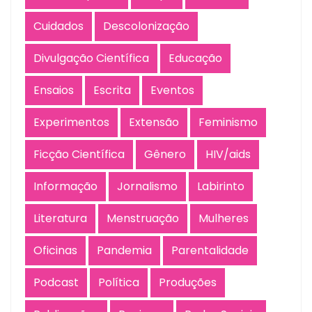
Cuidados
Descolonização
Divulgação Científica
Educação
Ensaios
Escrita
Eventos
Experimentos
Extensão
Feminismo
Ficção Científica
Gênero
HIV/aids
Informação
Jornalismo
Labirinto
Literatura
Menstruação
Mulheres
Oficinas
Pandemia
Parentalidade
Podcast
Política
Produções