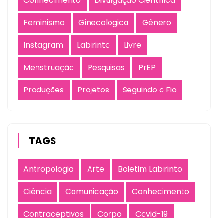
Conhecimento
Divulgação Científica
Feminismo
Ginecologica
Gênero
Instagram
Labirinto
Livre
Menstruação
Pesquisas
PrEP
Produções
Projetos
Seguindo o Fio
TAGS
Antropologia
Arte
Boletim Labirinto
Ciência
Comunicação
Conhecimento
Contraceptivos
Corpo
Covid-19