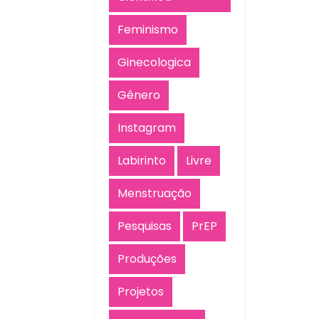
Feminismo
Ginecologica
Gênero
Instagram
Labirinto
Livre
Menstruação
Pesquisas
PrEP
Produções
Projetos