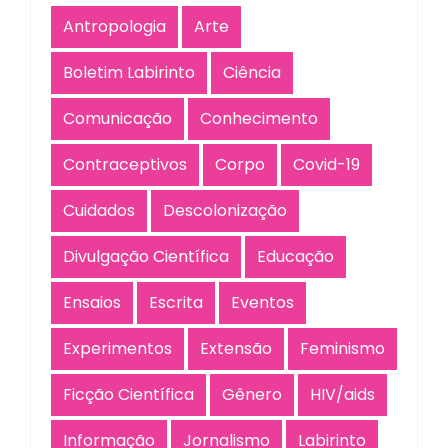
Antropologia
Arte
Boletim Labirinto
Ciência
Comunicação
Conhecimento
Contraceptivos
Corpo
Covid-19
Cuidados
Descolonização
Divulgação Científica
Educação
Ensaios
Escrita
Eventos
Experimentos
Extensão
Feminismo
Ficção Científica
Gênero
HIV/aids
Informação
Jornalismo
Labirinto