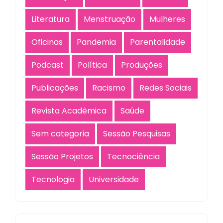
Literatura
Menstruação
Mulheres
Oficinas
Pandemia
Parentalidade
Podcast
Política
Produções
Publicações
Racismo
Redes Sociais
Revista Acadêmica
Saúde
Sem categoria
Sessão Pesquisas
Sessão Projetos
Tecnociência
Tecnologia
Universidade