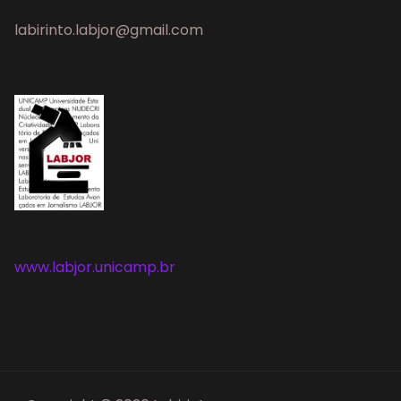
labirinto.labjor@gmail.com
www.labjor.unicamp.br