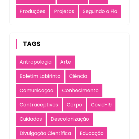
Produções
Projetos
Seguindo o Fio
TAGS
Antropologia
Arte
Boletim Labirinto
Ciência
Comunicação
Conhecimento
Contraceptivos
Corpo
Covid-19
Cuidados
Descolonização
Divulgação Científica
Educação