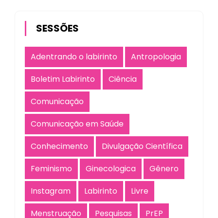
SESSÕES
Adentrando o labirinto
Antropologia
Boletim Labirinto
Ciência
Comunicação
Comunicação em Saúde
Conhecimento
Divulgação Científica
Feminismo
Ginecologica
Gênero
Instagram
Labirinto
Livre
Menstruação
Pesquisas
PrEP