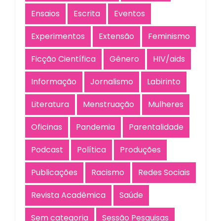
Ensaios
Escrita
Eventos
Experimentos
Extensão
Feminismo
Ficção Científica
Gênero
HIV/aids
Informação
Jornalismo
Labirinto
Literatura
Menstruação
Mulheres
Oficinas
Pandemia
Parentalidade
Podcast
Política
Produções
Publicações
Racismo
Redes Sociais
Revista Acadêmica
Saúde
Sem categoria
Sessão Pesquisas