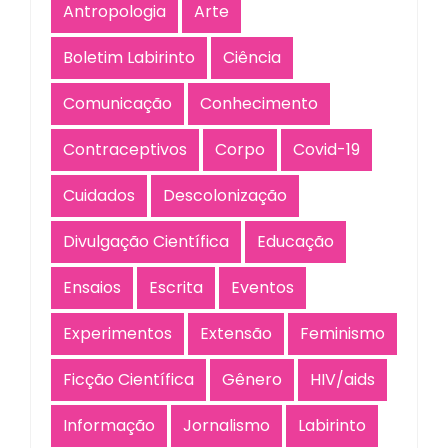
Antropologia
Arte
Boletim Labirinto
Ciência
Comunicação
Conhecimento
Contraceptivos
Corpo
Covid-19
Cuidados
Descolonização
Divulgação Científica
Educação
Ensaios
Escrita
Eventos
Experimentos
Extensão
Feminismo
Ficção Científica
Gênero
HIV/aids
Informação
Jornalismo
Labirinto