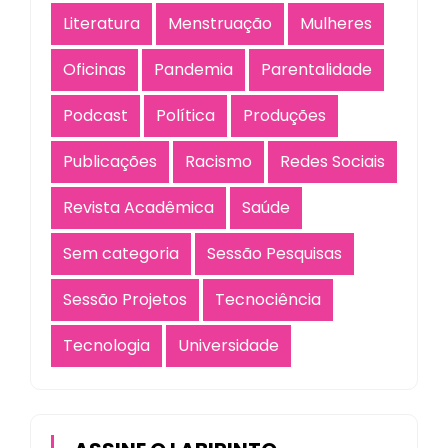
Literatura
Menstruação
Mulheres
Oficinas
Pandemia
Parentalidade
Podcast
Política
Produções
Publicações
Racismo
Redes Sociais
Revista Acadêmica
Saúde
Sem categoria
Sessão Pesquisas
Sessão Projetos
Tecnociência
Tecnologia
Universidade