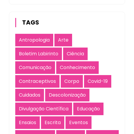
TAGS
Antropologia
Arte
Boletim Labirinto
Ciência
Comunicação
Conhecimento
Contraceptivos
Corpo
Covid-19
Cuidados
Descolonização
Divulgação Científica
Educação
Ensaios
Escrita
Eventos