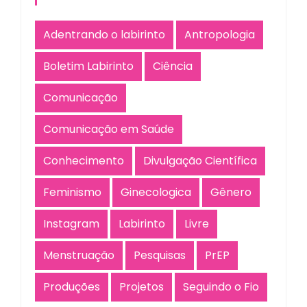
Adentrando o labirinto
Antropologia
Boletim Labirinto
Ciência
Comunicação
Comunicação em Saúde
Conhecimento
Divulgação Científica
Feminismo
Ginecologica
Gênero
Instagram
Labirinto
Livre
Menstruação
Pesquisas
PrEP
Produções
Projetos
Seguindo o Fio