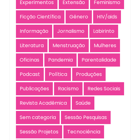
Experimentos
Extensão
Feminismo
Ficção Científica
Gênero
HIV/aids
Informação
Jornalismo
Labirinto
Literatura
Menstruação
Mulheres
Oficinas
Pandemia
Parentalidade
Podcast
Política
Produções
Publicações
Racismo
Redes Sociais
Revista Acadêmica
Saúde
Sem categoria
Sessão Pesquisas
Sessão Projetos
Tecnociência