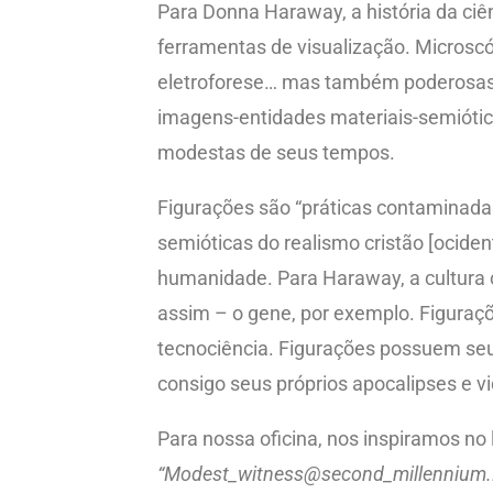
Para Donna Haraway, a história da ciê
ferramentas de visualização. Microscó
eletroforese… mas também poderosas 
imagens-entidades materiais-semióti
modestas de seus tempos.
Figurações são “práticas contaminada
semióticas do realismo cristão [ocide
humanidade. Para Haraway, a cultura c
assim – o gene, por exemplo. Figuraç
tecnociência. Figurações possuem se
consigo seus próprios apocalipses e v
Para nossa oficina, nos inspiramos no l
“Modest_witness@second_millennium