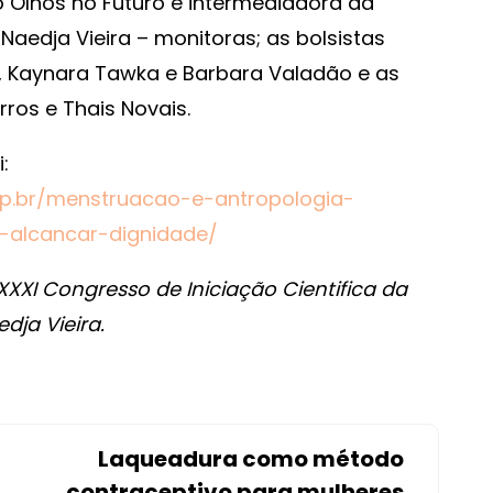
 Olhos no Futuro e intermediadora da
Naedja Vieira – monitoras; as bolsistas
s, Kaynara Tawka e Barbara Valadão e as
rros e Thais Novais.
:
amp.br/menstruacao-e-antropologia-
a-alcancar-dignidade/
XI Congresso de Iniciação Cientifica da
ja Vieira.
Laqueadura como método
contraceptivo para mulheres