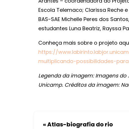
Arantes – coordenadora do Projeto
Escola Telemaco; Clarissa Reche e 
BAS-SAE Michelle Peres dos Santo
estudantes Luna Beatriz, Rayssa Pa
Conheça mais sobre o projeto aqui
https://www.labirinto.labjor.unic
multiplicando-possibilidades-par
Legenda da imagem: Imagens do XX
Unicamp. Créditos da imagem: Naed
«
Atlas-biografia do rio