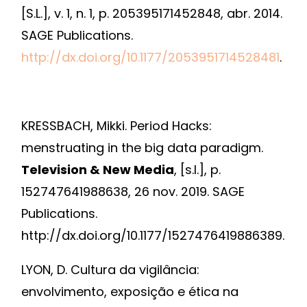
[S.L.], v. 1, n. 1, p. 205395171452848, abr. 2014.
SAGE Publications.
http://dx.doi.org/10.1177/2053951714528481
.
KRESSBACH, Mikki. Period Hacks:
menstruating in the big data paradigm.
Television & New Media
, [s.l.], p.
152747641988638, 26 nov. 2019. SAGE
Publications.
http://dx.doi.org/10.1177/1527476419886389.
LYON, D. Cultura da vigilância:
envolvimento, exposição e ética na