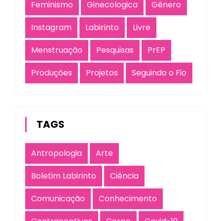
Feminismo
Ginecologica
Gênero
Instagram
Labirinto
Livre
Menstruação
Pesquisas
PrEP
Produções
Projetos
Seguindo o Fio
TAGS
Antropologia
Arte
Boletim Labirinto
Ciência
Comunicação
Conhecimento