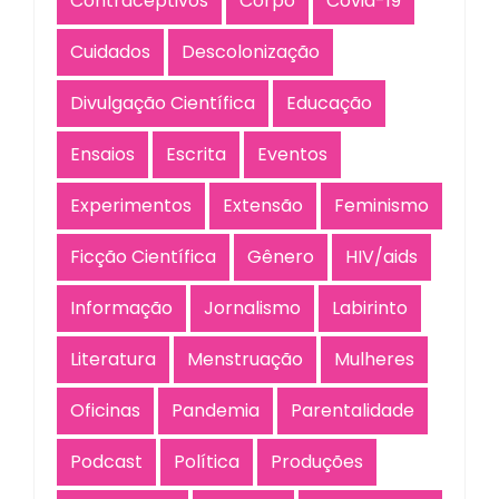
Contraceptivos
Corpo
Covid-19
Cuidados
Descolonização
Divulgação Científica
Educação
Ensaios
Escrita
Eventos
Experimentos
Extensão
Feminismo
Ficção Científica
Gênero
HIV/aids
Informação
Jornalismo
Labirinto
Literatura
Menstruação
Mulheres
Oficinas
Pandemia
Parentalidade
Podcast
Política
Produções