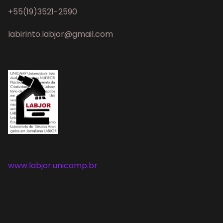
+55(19)3521-2590
labirinto.labjor@gmail.com
www.labjor.unicamp.br