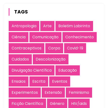
TAGS
Antropologia
Arte
Boletim Labirinto
Ciência
Comunicação
Conhecimento
Contraceptivos
Corpo
Covid-19
Cuidados
Descolonização
Divulgação Científica
Educação
Ensaios
Escrita
Eventos
Experimentos
Extensão
Feminismo
Ficção Científica
Gênero
HIV/aids