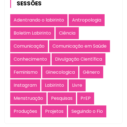
SESSÕES
Adentrando o labirinto
Antropologia
Boletim Labirinto
Ciência
Comunicação
Comunicação em Saúde
Conhecimento
Divulgação Científica
Feminismo
Ginecologica
Gênero
Instagram
Labirinto
Livre
Menstruação
Pesquisas
PrEP
Produções
Projetos
Seguindo o Fio