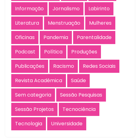
Informação
Jornalismo
Labirinto
Literatura
Menstruação
Mulheres
Oficinas
Pandemia
Parentalidade
Podcast
Política
Produções
Publicações
Racismo
Redes Sociais
Revista Acadêmica
Saúde
Sem categoria
Sessão Pesquisas
Sessão Projetos
Tecnociência
Tecnologia
Universidade