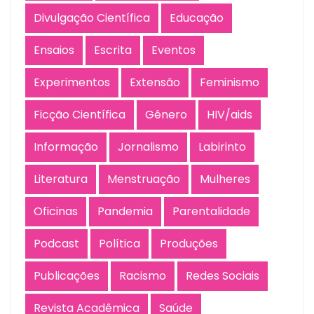
Divulgação Científica
Educação
Ensaios
Escrita
Eventos
Experimentos
Extensão
Feminismo
Ficção Científica
Gênero
HIV/aids
Informação
Jornalismo
Labirinto
Literatura
Menstruação
Mulheres
Oficinas
Pandemia
Parentalidade
Podcast
Política
Produções
Publicações
Racismo
Redes Sociais
Revista Acadêmica
Saúde