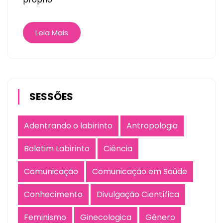
Leia Mais
SESSÕES
Adentrando o labirinto
Antropologia
Boletim Labirinto
Ciência
Comunicação
Comunicação em Saúde
Conhecimento
Divulgação Científica
Feminismo
Ginecologica
Gênero