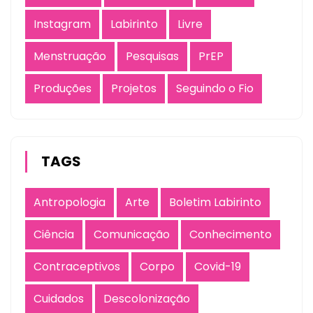
Instagram
Labirinto
Livre
Menstruação
Pesquisas
PrEP
Produções
Projetos
Seguindo o Fio
TAGS
Antropologia
Arte
Boletim Labirinto
Ciência
Comunicação
Conhecimento
Contraceptivos
Corpo
Covid-19
Cuidados
Descolonização