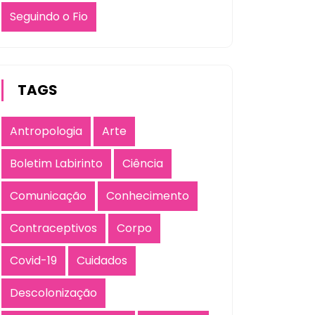
Seguindo o Fio
TAGS
Antropologia
Arte
Boletim Labirinto
Ciência
Comunicação
Conhecimento
Contraceptivos
Corpo
Covid-19
Cuidados
Descolonização