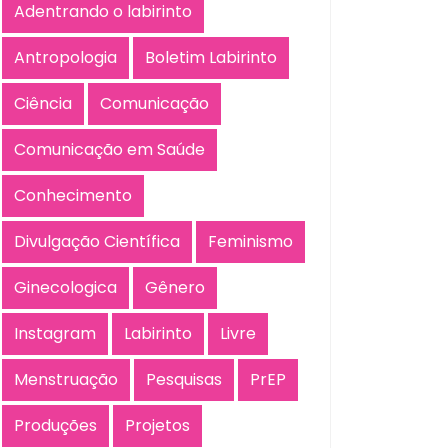
Adentrando o labirinto
Antropologia
Boletim Labirinto
Ciência
Comunicação
Comunicação em Saúde
Conhecimento
Divulgação Científica
Feminismo
Ginecologica
Gênero
Instagram
Labirinto
Livre
Menstruação
Pesquisas
PrEP
Produções
Projetos