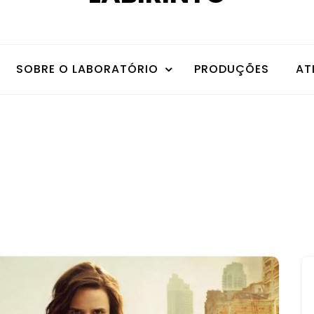
SOBRE O LABORATÓRIO
PRODUÇÕES
AT
Mateus Vicente
the user has only 1 post