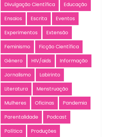
Divulgação Científica
Educação
Ensaios
Escrita
Eventos
Experimentos
Extensão
Feminismo
Ficção Científica
Gênero
HIV/aids
Informação
Jornalismo
Labirinto
Literatura
Menstruação
Mulheres
Oficinas
Pandemia
Parentalidade
Podcast
Política
Produções