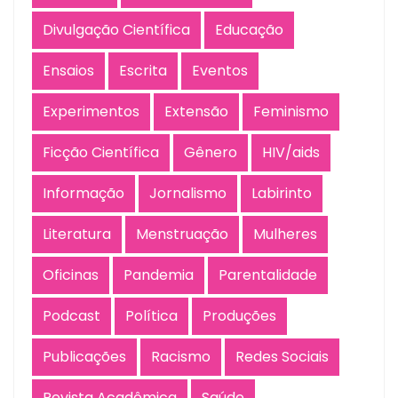
Divulgação Científica
Educação
Ensaios
Escrita
Eventos
Experimentos
Extensão
Feminismo
Ficção Científica
Gênero
HIV/aids
Informação
Jornalismo
Labirinto
Literatura
Menstruação
Mulheres
Oficinas
Pandemia
Parentalidade
Podcast
Política
Produções
Publicações
Racismo
Redes Sociais
Revista Acadêmica
Saúde