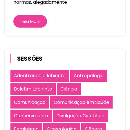
normas, alegadamente
Leia Mais
SESSÕES
Adentrando o labirinto
Antropologia
Boletim Labirinto
Ciência
Comunicação
Comunicação em Saúde
Conhecimento
Divulgação Científica
Feminismo
Ginecologica
Gênero