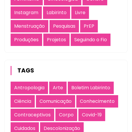
Instagram
Labirinto
Livre
Menstruação
Pesquisas
PrEP
Produções
Projetos
Seguindo o Fio
TAGS
Antropologia
Arte
Boletim Labirinto
Ciência
Comunicação
Conhecimento
Contraceptivos
Corpo
Covid-19
Cuidados
Descolonização