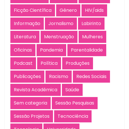
Ficção Científica
Gênero
HIV/aids
Informação
Jornalismo
Labirinto
Literatura
Menstruação
Mulheres
Oficinas
Pandemia
Parentalidade
Podcast
Política
Produções
Publicações
Racismo
Redes Sociais
Revista Acadêmica
Saúde
Sem categoria
Sessão Pesquisas
Sessão Projetos
Tecnociência