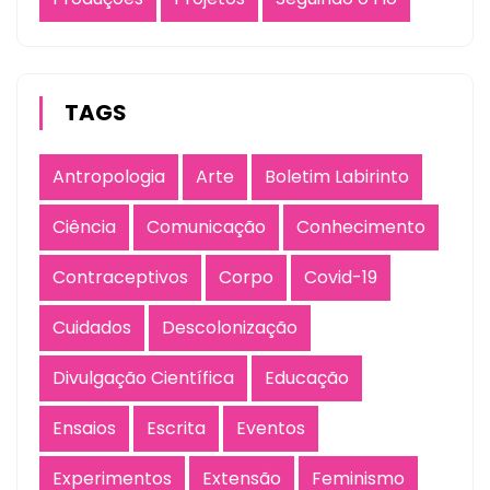
TAGS
Antropologia
Arte
Boletim Labirinto
Ciência
Comunicação
Conhecimento
Contraceptivos
Corpo
Covid-19
Cuidados
Descolonização
Divulgação Científica
Educação
Ensaios
Escrita
Eventos
Experimentos
Extensão
Feminismo