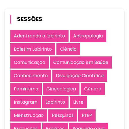
SESSÕES
Adentrando o labirinto
Antropologia
Boletim Labirinto
Ciência
Comunicação
Comunicação em Saúde
Conhecimento
Divulgação Científica
Feminismo
Ginecologica
Gênero
Instagram
Labirinto
Livre
Menstruação
Pesquisas
PrEP
Produções
Projetos
Seguindo o Fio