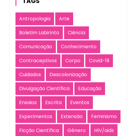
TAGS
Antropologia
Arte
Boletim Labirinto
Ciência
Comunicação
Conhecimento
Contraceptivos
Corpo
Covid-19
Cuidados
Descolonização
Divulgação Científica
Educação
Ensaios
Escrita
Eventos
Experimentos
Extensão
Feminismo
Ficção Científica
Gênero
HIV/aids