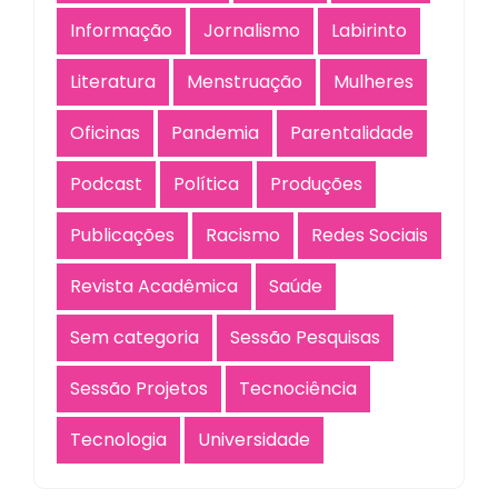
Informação
Jornalismo
Labirinto
Literatura
Menstruação
Mulheres
Oficinas
Pandemia
Parentalidade
Podcast
Política
Produções
Publicações
Racismo
Redes Sociais
Revista Acadêmica
Saúde
Sem categoria
Sessão Pesquisas
Sessão Projetos
Tecnociência
Tecnologia
Universidade