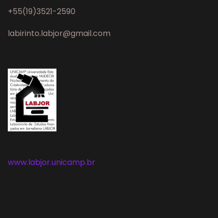
+55(19)3521-2590
labirinto.labjor@gmail.com
www.labjor.unicamp.br