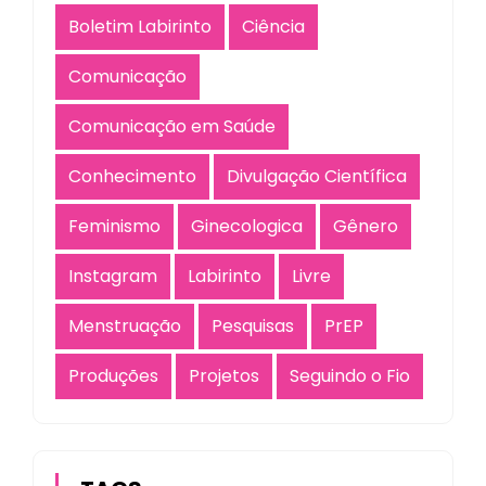
Boletim Labirinto
Ciência
Comunicação
Comunicação em Saúde
Conhecimento
Divulgação Científica
Feminismo
Ginecologica
Gênero
Instagram
Labirinto
Livre
Menstruação
Pesquisas
PrEP
Produções
Projetos
Seguindo o Fio