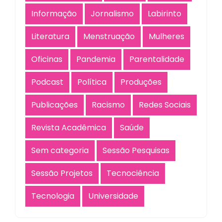
Informação
Jornalismo
Labirinto
Literatura
Menstruação
Mulheres
Oficinas
Pandemia
Parentalidade
Podcast
Política
Produções
Publicações
Racismo
Redes Sociais
Revista Acadêmica
Saúde
Sem categoria
Sessão Pesquisas
Sessão Projetos
Tecnociência
Tecnologia
Universidade