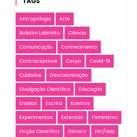
TAGS
Antropologia
Arte
Boletim Labirinto
Ciência
Comunicação
Conhecimento
Contraceptivos
Corpo
Covid-19
Cuidados
Descolonização
Divulgação Científica
Educação
Ensaios
Escrita
Eventos
Experimentos
Extensão
Feminismo
Ficção Científica
Gênero
HIV/aids