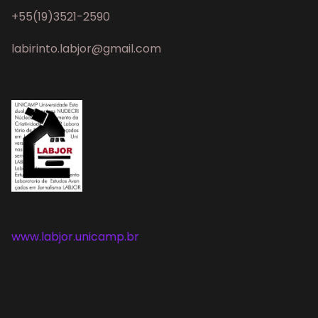
+55(19)3521-2590
labirinto.labjor@gmail.com
www.labjor.unicamp.br