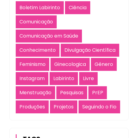
Boletim Labirinto
Ciência
Comunicação
Comunicação em Saúde
Conhecimento
Divulgação Científica
Feminismo
Ginecologica
Gênero
Instagram
Labirinto
Livre
Menstruação
Pesquisas
PrEP
Produções
Projetos
Seguindo o Fio