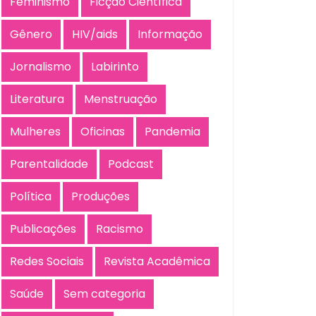
Feminismo
Ficção Científica
Gênero
HIV/aids
Informação
Jornalismo
Labirinto
Literatura
Menstruação
Mulheres
Oficinas
Pandemia
Parentalidade
Podcast
Política
Produções
Publicações
Racismo
Redes Sociais
Revista Acadêmica
Saúde
Sem categoria