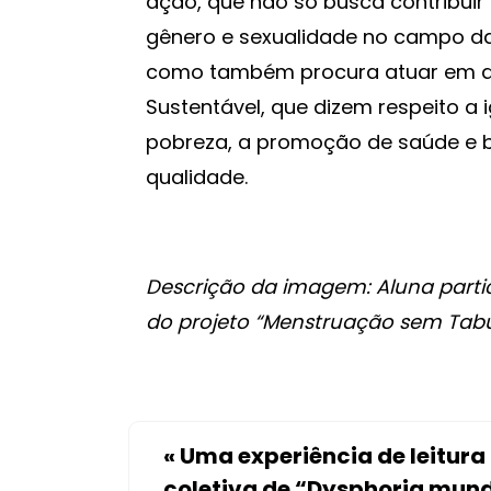
ação, que não só busca contribui
gênero e sexualidade no campo da 
como também procura atuar em di
Sustentável, que dizem respeito a
pobreza, a promoção de saúde e 
qualidade.
Descrição da imagem: Aluna parti
do projeto “Menstruação sem Tabu”.
«
Uma experiência de leitura
coletiva de “Dysphoria mund