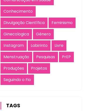
Conhecimento
Divulgação Científica
Feminismo
Ginecologica
Gênero
Instagram
Labirinto
Livre
Menstruação
Pesquisas
PrEP
Produções
Projetos
Seguindo o Fio
TAGS