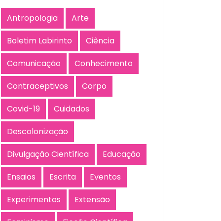
Antropologia
Arte
Boletim Labirinto
Ciência
Comunicação
Conhecimento
Contraceptivos
Corpo
Covid-19
Cuidados
Descolonização
Divulgação Científica
Educação
Ensaios
Escrita
Eventos
Experimentos
Extensão