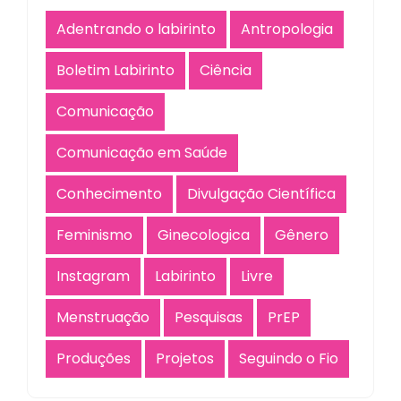
Adentrando o labirinto
Antropologia
Boletim Labirinto
Ciência
Comunicação
Comunicação em Saúde
Conhecimento
Divulgação Científica
Feminismo
Ginecologica
Gênero
Instagram
Labirinto
Livre
Menstruação
Pesquisas
PrEP
Produções
Projetos
Seguindo o Fio