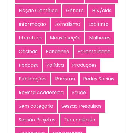
Ficção Científica
Gênero
HIV/aids
Informação
Jornalismo
Labirinto
Literatura
Menstruação
Mulheres
Oficinas
Pandemia
Parentalidade
Podcast
Política
Produções
Publicações
Racismo
Redes Sociais
Revista Acadêmica
Saúde
Sem categoria
Sessão Pesquisas
Sessão Projetos
Tecnociência