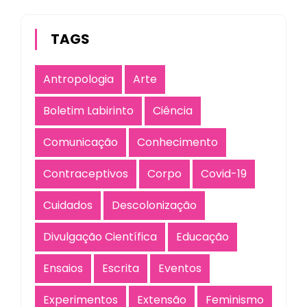
TAGS
Antropologia
Arte
Boletim Labirinto
Ciência
Comunicação
Conhecimento
Contraceptivos
Corpo
Covid-19
Cuidados
Descolonização
Divulgação Científica
Educação
Ensaios
Escrita
Eventos
Experimentos
Extensão
Feminismo