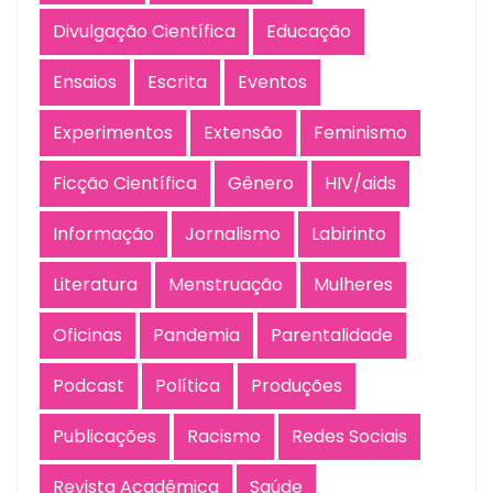
Divulgação Científica
Educação
Ensaios
Escrita
Eventos
Experimentos
Extensão
Feminismo
Ficção Científica
Gênero
HIV/aids
Informação
Jornalismo
Labirinto
Literatura
Menstruação
Mulheres
Oficinas
Pandemia
Parentalidade
Podcast
Política
Produções
Publicações
Racismo
Redes Sociais
Revista Acadêmica
Saúde