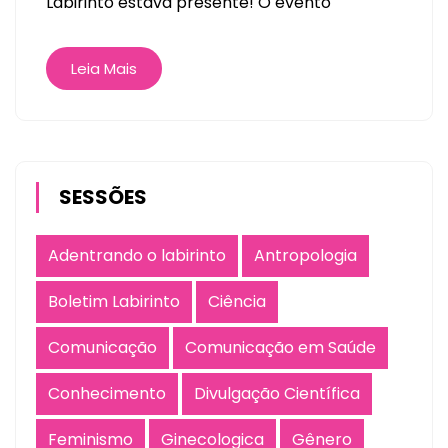
Labirinto estava presente! O evento
Leia Mais
SESSÕES
Adentrando o labirinto
Antropologia
Boletim Labirinto
Ciência
Comunicação
Comunicação em Saúde
Conhecimento
Divulgação Científica
Feminismo
Ginecologica
Gênero