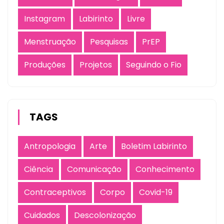
Instagram
Labirinto
Livre
Menstruação
Pesquisas
PrEP
Produções
Projetos
Seguindo o Fio
TAGS
Antropologia
Arte
Boletim Labirinto
Ciência
Comunicação
Conhecimento
Contraceptivos
Corpo
Covid-19
Cuidados
Descolonização