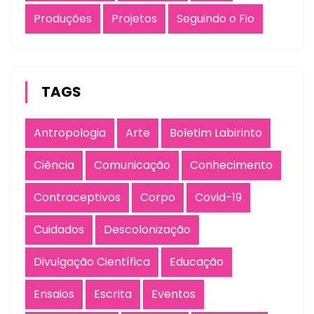
Produções
Projetos
Seguindo o Fio
TAGS
Antropologia
Arte
Boletim Labirinto
Ciência
Comunicação
Conhecimento
Contraceptivos
Corpo
Covid-19
Cuidados
Descolonização
Divulgação Científica
Educação
Ensaios
Escrita
Eventos