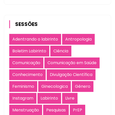
SESSÕES
Adentrando o labirinto
Antropologia
Boletim Labirinto
Ciência
Comunicação
Comunicação em Saúde
Conhecimento
Divulgação Científica
Feminismo
Ginecologica
Gênero
Instagram
Labirinto
Livre
Menstruação
Pesquisas
PrEP