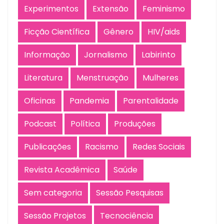
Experimentos
Extensão
Feminismo
Ficção Científica
Gênero
HIV/aids
Informação
Jornalismo
Labirinto
Literatura
Menstruação
Mulheres
Oficinas
Pandemia
Parentalidade
Podcast
Política
Produções
Publicações
Racismo
Redes Sociais
Revista Acadêmica
Saúde
Sem categoria
Sessão Pesquisas
Sessão Projetos
Tecnociência